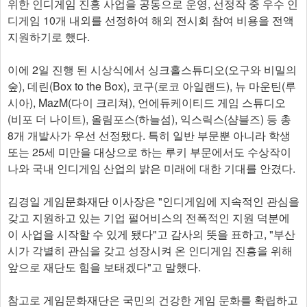
위한 인디게임 진흥 사업을 공동으로 운영, 선정작 중 우수 인
디게임 10개 내외를 선정하여 해외 전시회 참여 비용을 전액
지원하기로 했다.
이에 2일 진행 된 시상식에서 싱크홀스튜디오(오구와 비밀의
숲), 데린(Box to the Box), 코구(로코 아일랜드), 뉴 마운틴(루
시아), MazM(다이 크리쳐), 언에듀케이티드 게임 스튜디오
(비포 더 나이트), 올림포스(하늘섬), 익스릭스(샴블즈) 등 총
8개 개발사가 우선 선정됐다. 특히 일반 부문뿐 아니라 학생
또는 25세 미만을 대상으로 하는 루키 부문에서도 수상작이
나와 국내 인디게임 산업의 밝은 미래에 대한 기대를 안겼다.
김경일 게임문화재단 이사장은 "인디게임에 지속적인 관심을
갖고 지원하고 있는 기업 펄어비스의 전폭적인 지원 덕분에
이 사업을 시작할 수 있게 됐다"고 감사의 뜻을 표하고, "부산
시가 각별히 관심을 갖고 성장시켜 온 인디게임 진흥을 위해
앞으로 재단도 힘을 보태겠다"고 말했다.
참고로 게임문화재단은 국민의 건강한 게임 문화를 확립하고