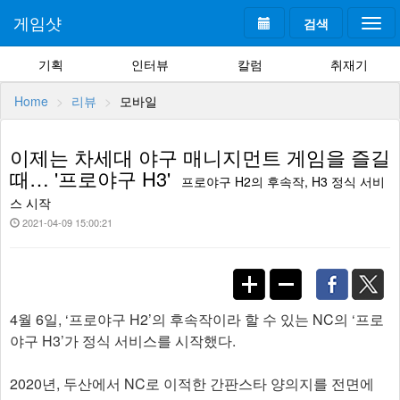
게임샷
검색
Togg
navi
기획
인터뷰
칼럼
취재기
Home
리뷰
모바일
이제는 차세대 야구 매니지먼트 게임을 즐길
때… '프로야구 H3'
프로야구 H2의 후속작, H3 정식 서비
스 시작
2021-04-09 15:00:21
4월 6일, ‘프로야구 H2’의 후속작이라 할 수 있는 NC의 ‘프로
야구 H3’가 정식 서비스를 시작했다.
2020년, 두산에서 NC로 이적한 간판스타 양의지를 전면에