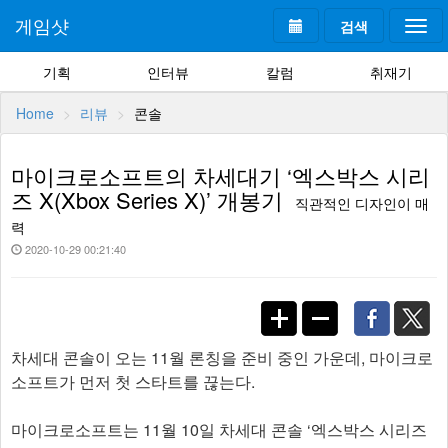
게임샷
검색
Togg
navi
기획
인터뷰
칼럼
취재기
Home
리뷰
콘솔
마이크로소프트의 차세대기 ‘엑스박스 시리
즈 X(Xbox Series X)’ 개봉기
직관적인 디자인이 매
력
2020-10-29 00:21:40
차세대 콘솔이 오는 11월 론칭을 준비 중인 가운데, 마이크로
소프트가 먼저 첫 스타트를 끊는다.
마이크로소프트는 11월 10일 차세대 콘솔 ‘엑스박스 시리즈