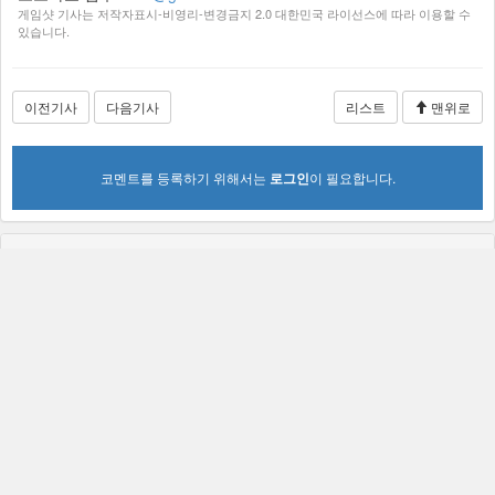
게임샷 기사는 저작자표시-비영리-변경금지 2.0 대한민국 라이선스에 따라 이용할 수
있습니다.
이전기사
다음기사
리스트
맨위로
코멘트를 등록하기 위해서는
로그인
이 필요합니다.
가장 많이 본 뉴스
프로젝트 RX, 세계 무대에서 눈도장...소통...
[컨콜] 크래프톤, 게임스컴에서 신작 5종 공개
크래프톤, 2026년 상반기 매출 2조 6,616억...
게임위, 경찰 공조 강화로 불법게임물 대응...
넥슨, 글로벌 흥행 IP 기반 신작 MMORPG ‘...