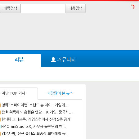
제목검색
내용검색
커뮤니티
리뷰
지난 TOP 기사
가장많이 본 뉴스
영화 '스파이더맨: 브랜드 뉴 데이', 게임에...
판호 획득해도 흥행은 옛말… K-게임, 중국서...
[컨콜] 크래프톤, 게임스컴에서 신작 5종 공개
HP OmniStudio X, 사무용 올인원의 한...
검은사막, 신규 클래스·최종장·최대레벨 등...