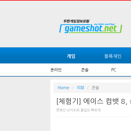
블록체인
게임
온라인
콘솔
PC
Home
리뷰
콘솔
[체험기] 에이스 컴뱃 8
편해진 난이도로 몰입도 빠르게