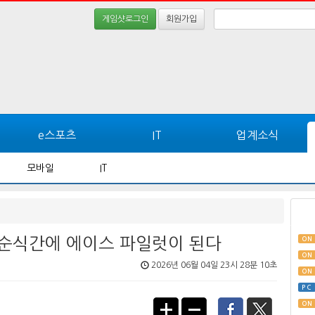
게임샷로그인
회원가입
e스포츠
IT
업계소식
모바일
IT
, 순식간에 에이스 파일럿이 된다
ON
ON
2026년 06월 04일 23시 28분 10초
ON
PC
ON