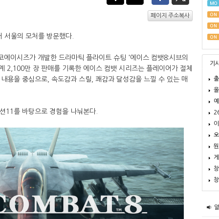
MO
ON
페이지 주소복사
ON
어 서울의 모처를 방문했다.
ON
이시즈가 개발한 드라마틱 플라이트 슈팅 '에이스 컴뱃8:시브의
기
계 2,100만 장 판매를 기록한 에이스 컴뱃 시리즈는 플레이어가 절체
출
내용을 중심으로, 속도감과 스릴, 쾌감과 달성감을 느낄 수 있는 매
올
예
 미션11를 바탕으로 경험을 나눠본다.
2
이
오
뭔
게
창
창