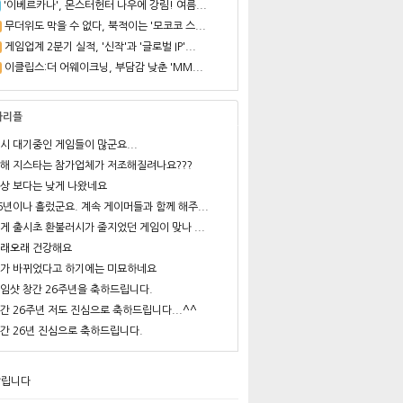
'이베르카나', 몬스터헌터 나우에 강림! 여름...
무더위도 막을 수 없다, 북적이는 '모코코 스...
게임업계 2분기 실적, '신작'과 '글로벌 IP'...
이클립스:더 어웨이크닝, 부담감 낮춘 'MM...
사리플
시 대기중인 게임들이 많군요...
해 지스타는 참가업체가 저조해질려나요???
상 보다는 낮게 나왔네요
6년이나 흘렀군요. 계속 게이머들과 함께 해주...
게 출시초 환불러시가 줄지었던 게임이 맞나 ...
래오래 건강해요
가 바뀌었다고 하기에는 미묘하네요
임샷 창간 26주년을 축하드립니다.
간 26주년 저도 진심으로 축하드립니다...^^
간 26년 진심으로 축하드립니다.
알립니다