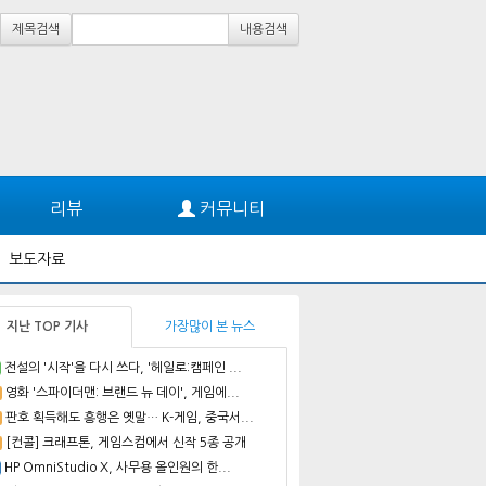
제목검색
내용검색
리뷰
커뮤니티
보도자료
지난 TOP 기사
가장많이 본 뉴스
전설의 '시작'을 다시 쓰다, '헤일로:캠페인 ...
영화 '스파이더맨: 브랜드 뉴 데이', 게임에...
판호 획득해도 흥행은 옛말… K-게임, 중국서...
[컨콜] 크래프톤, 게임스컴에서 신작 5종 공개
HP OmniStudio X, 사무용 올인원의 한...