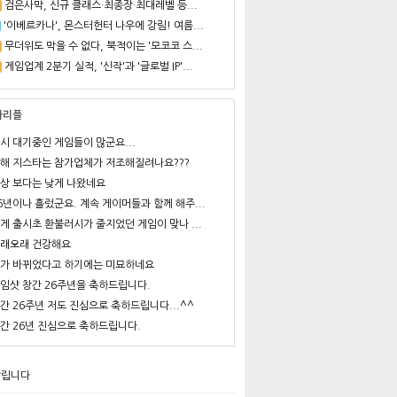
검은사막, 신규 클래스·최종장·최대레벨 등...
'이베르카나', 몬스터헌터 나우에 강림! 여름...
무더위도 막을 수 없다, 북적이는 '모코코 스...
게임업계 2분기 실적, '신작'과 '글로벌 IP'...
사리플
시 대기중인 게임들이 많군요...
해 지스타는 참가업체가 저조해질려나요???
상 보다는 낮게 나왔네요
6년이나 흘렀군요. 계속 게이머들과 함께 해주...
게 출시초 환불러시가 줄지었던 게임이 맞나 ...
래오래 건강해요
가 바뀌었다고 하기에는 미묘하네요
임샷 창간 26주년을 축하드립니다.
간 26주년 저도 진심으로 축하드립니다...^^
간 26년 진심으로 축하드립니다.
알립니다