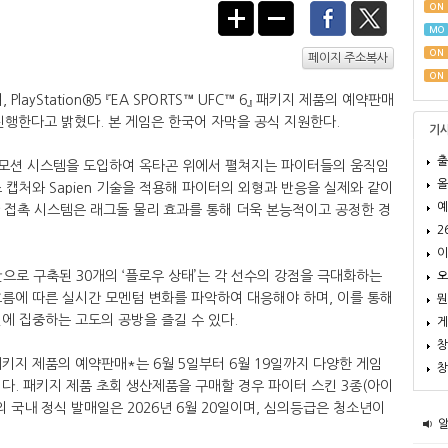
ON
MO
ON
페이지 주소복사
ON
, PlayStation®5 『EA SPORTS™ UFC™ 6』 패키지 제품의 예약판매
진행한다고 밝혔다. 본 게임은 한국어 자막을 공식 지원한다.
기
출
타격 및 모션 시스템을 도입하여 옥타곤 위에서 펼쳐지는 파이터들의 움직임
올
 캡처와 Sapien 기술을 적용해 파이터의 외형과 반응을 실제와 같이
예
실시간 접촉 시스템은 래그돌 물리 효과를 통해 더욱 본능적이고 공정한 경
2
이
반으로 구축된 30개의 ‘플로우 상태’는 각 선수의 강점을 극대화하는
오
름에 따른 실시간 모멘텀 변화를 파악하여 대응해야 하며, 이를 통해
뭔
에 집중하는 고도의 공방을 즐길 수 있다.
게
창
C™ 6』 패키지 제품의 예약판매*는 6월 5일부터 6월 19일까지 다양한 게임
창
다. 패키지 제품 초회 생산제품을 구매할 경우 파이터 스킨 3종(아이
 국내 정식 발매일은 2026년 6월 20일이며, 심의등급은 청소년이