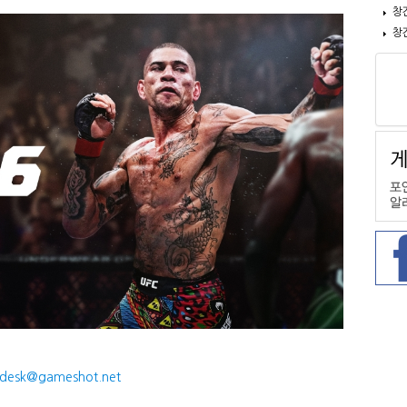
창
창
desk@gameshot.net