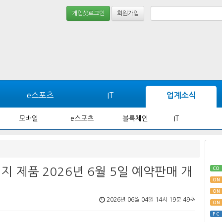
게임샷로그인
회원가입
e스포츠
IT
업계소식
모바일
e스포츠
블록체인
IT
 패키지 제품 2026년 6월 5일 예약판매 개
CO
ON
ON
2026년 06월 04일 14시 19분 49초
ON
PC