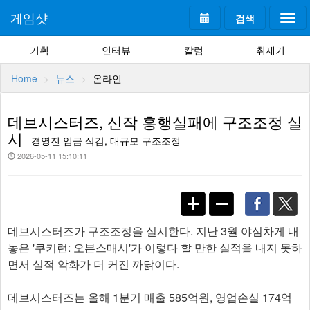
게임샷
검색
Togg
navi
기획
인터뷰
칼럼
취재기
Home
뉴스
온라인
데브시스터즈, 신작 흥행실패에 구조조정 실
시
경영진 임금 삭감, 대규모 구조조정
2026-05-11 15:10:11
데브시스터즈가 구조조정을 실시한다. 지난 3월 야심차게 내
놓은 '쿠키런: 오븐스매시'가 이렇다 할 만한 실적을 내지 못하
면서 실적 악화가 더 커진 까닭이다.
데브시스터즈는 올해 1분기 매출 585억원, 영업손실 174억