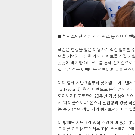
■ 방탄소년단 진의 간식 퀴즈 등 참여 이벤
넥슨은 현장을 찾은 이용자가 직접 참여할 수 
년을 기념해 다양한 게임 이벤트를 직접 기
곳곳에 배치한 QR 코드를 통해 선착순으로 
식 쿠폰 선물 이벤트를 선보이며 ‘메이플스토
이와 함께 지난 3월부터 롯데월드 어드벤처 전
Lotteworld)’ 현장 이벤트로 운영 중인
되어보자!’ 포토존에 23주년 기념 생일 케
서 ‘메이플스토리’ 몬스터 탈인형과 영웅 직
는 등 23주년 생일 기념 행사로서의 디테일
이 밖에도 지난 3일 정식 개장한 바 있는 롯
‘메이플 아일랜드’에서는 ‘메이플스토리’ IP