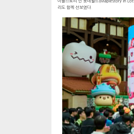
이플스토리 인 롯데월드(Maplestory in L
리도 함께 선보였다.