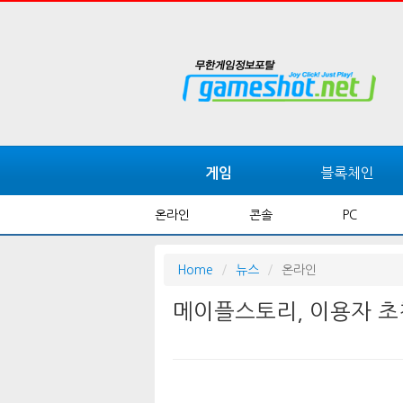
블록체인
게임
온라인
콘솔
PC
Home
뉴스
온라인
메이플스토리, 이용자 초