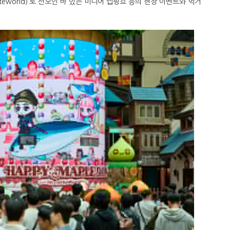
otteworld)’로 선보인 바 있는 미디어 맵핑쇼 등의 현장 이벤트와 먹거