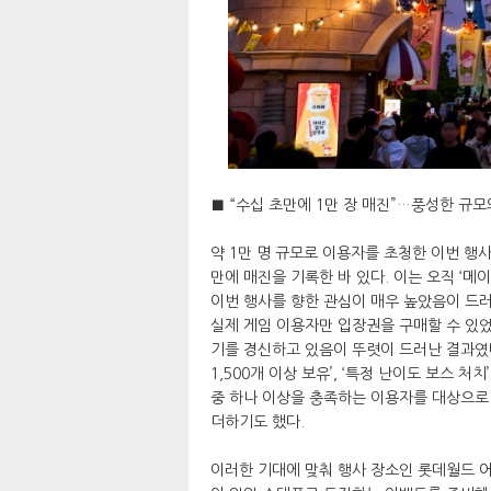
■ “수십 초만에 1만 장 매진”…풍성한 규
약 1만 명 규모로 이용자를 초청한 이번 행사
만에 매진을 기록한 바 있다. 이는 오직 ‘
이번 행사를 향한 관심이 매우 높았음이 드러
실제 게임 이용자만 입장권을 구매할 수 있었
기를 경신하고 있음이 뚜렷이 드러난 결과였다.
1,500개 이상 보유’, ‘특정 난이도 보스 처
중 하나 이상을 충족하는 이용자를 대상으로
더하기도 했다.
이러한 기대에 맞춰 행사 장소인 롯데월드 어