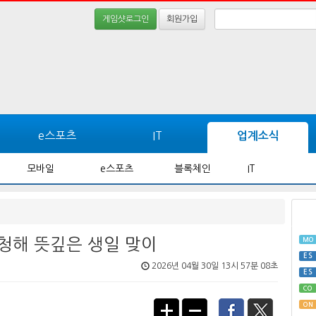
게임샷로그인
회원가입
e스포츠
IT
업계소식
모바일
e스포츠
블록체인
IT
청해 뜻깊은 생일 맞이
MO
ES
2026년 04월 30일 13시 57분 08초
ES
CO
ON