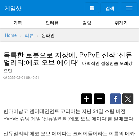
게임샷
검색
Togg
navi
기획
인터뷰
칼럼
취재기
Home
리뷰
온라인
독특한 로봇으로 지상에, PvPvE 신작 '신듀
얼리티:에코 오브 에이다'
매력적인 설정만큼 오래갔
으면
2025-02-01 09:40:51
반다이남코 엔터테인먼트 코리아는 지난 24일 스팀 버전
PvPvE 슈팅 게임 '신듀얼리티:에코 오브 에이다'를 발매했다.
신듀얼리티:에코 오브 에이다는 크레이들이라는 이름의 메카