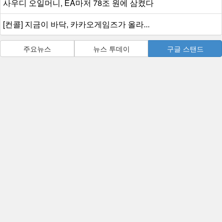
가장 많이 본 뉴스
‘1승’ 이 필요한 한화생명과 젠지
동서양에서 극찬받는 붉은사막, 대한민국게...
한화생명과 젠지의 추락
사우디 오일머니, EA마저 78조 원에 삼켰다
[컨콜] 지금이 바닥, 카카오게임즈가 올라...
주요뉴스
뉴스 투데이
구글 스탠드