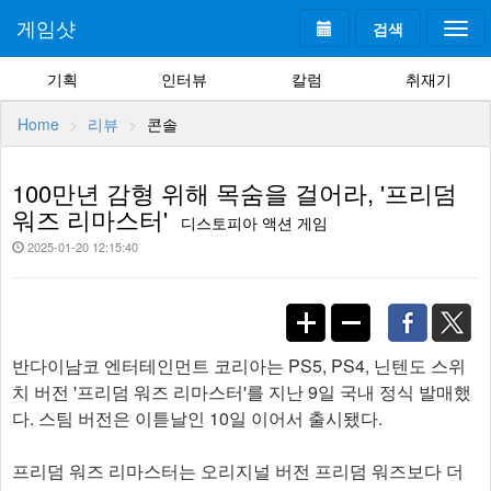
게임샷
검색
Togg
navi
기획
인터뷰
칼럼
취재기
Home
리뷰
콘솔
100만년 감형 위해 목숨을 걸어라, '프리덤
워즈 리마스터'
디스토피아 액션 게임
2025-01-20 12:15:40
반다이남코 엔터테인먼트 코리아는 PS5, PS4, 닌텐도 스위
치 버전 '프리덤 워즈 리마스터'를 지난 9일 국내 정식 발매했
다. 스팀 버전은 이튿날인 10일 이어서 출시됐다.
프리덤 워즈 리마스터는 오리지널 버전 프리덤 워즈보다 더