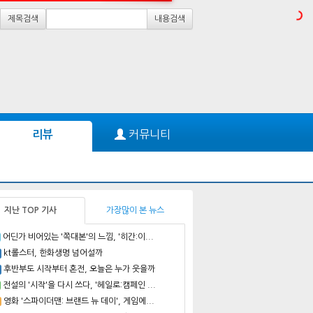
제목검색
내용검색
커뮤니티
리뷰
지난 TOP 기사
가장많이 본 뉴스
어딘가 비어있는 '쪽대본'의 느낌, '히간:이...
kt롤스터, 한화생명 넘어설까
후반부도 시작부터 혼전, 오늘은 누가 웃을까
전설의 '시작'을 다시 쓰다, '헤일로:캠페인 ...
영화 '스파이더맨: 브랜드 뉴 데이', 게임에...