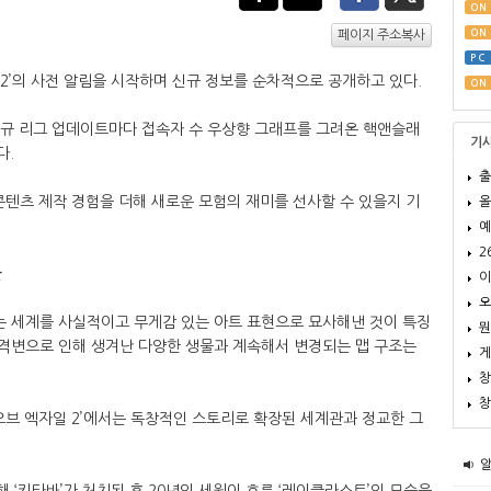
ON
ON
페이지 주소복사
PC
 2’의 사전 알림을 시작하며 신규 정보를 순차적으로 공개하고 있다.
ON
후 신규 리그 업데이트마다 접속자 수 우상향 그래프를 그려온 핵앤슬래
기
다.
출
콘텐츠 제작 경험을 더해 새로운 모험의 재미를 선사할 수 있을지 기
올
예
2
관
이
오
라는 세계를 사실적이고 무게감 있는 아트 표현으로 묘사해낸 것이 특징
뭔
대격변으로 인해 생겨난 다양한 생물과 계속해서 변경되는 맵 구조는
게
창
창
오브 엑자일 2’에서는 독창적인 스토리로 확장된 세계관과 정교한 그
의해 ‘키타바’가 처치된 후 20년의 세월이 흐른 ‘레이클라스트’의 모습을