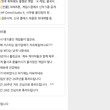
판호 획득해도 흥행은 옛말… K-게임, 중국서...
[컨콜] 크래프톤, 게임스컴에서 신작 5종 공개
HP OmniStudio X, 사무용 올인원의 한...
검은사막, 신규 클래스·최종장·최대레벨 등...
사리플
시 대기중인 게임들이 많군요...
해 지스타는 참가업체가 저조해질려나요???
상 보다는 낮게 나왔네요
6년이나 흘렀군요. 계속 게이머들과 함께 해주...
게 출시초 환불러시가 줄지었던 게임이 맞나 ...
래오래 건강해요
가 바뀌었다고 하기에는 미묘하네요
임샷 창간 26주년을 축하드립니다.
간 26주년 저도 진심으로 축하드립니다...^^
간 26년 진심으로 축하드립니다.
알립니다