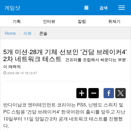
게임샷
검색
Togg
navi
기획
인터뷰
칼럼
취재기
Home
리뷰
콘솔
5개 미션·28개 기체 선보인 '건담 브레이커4'
2차 네트워크 테스트
건프라를 조립해서 싸운다는 부분
이 매력적
2024-08-15 18:12:47
반다이남코 엔터테인먼트 코리아는 PS5, 닌텐도 스위치 및
PC 스팀용 '건담 브레이커4' 한국어판의 출시를 앞두고 지난
10일부터 11일 양일간 2차 공개 네트워크 테스트를 진행했
다.