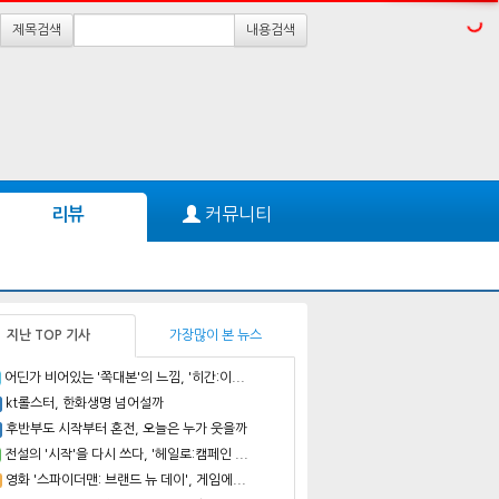
제목검색
내용검색
커뮤니티
리뷰
지난 TOP 기사
가장많이 본 뉴스
어딘가 비어있는 '쪽대본'의 느낌, '히간:이...
kt롤스터, 한화생명 넘어설까
후반부도 시작부터 혼전, 오늘은 누가 웃을까
전설의 '시작'을 다시 쓰다, '헤일로:캠페인 ...
영화 '스파이더맨: 브랜드 뉴 데이', 게임에...