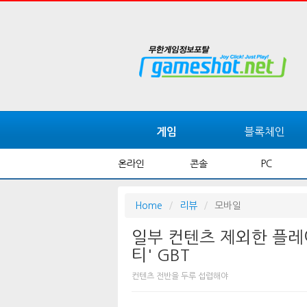
블록체인
게임
온라인
콘솔
PC
Home
리뷰
모바일
일부 컨텐츠 제외한 플레
티' GBT
컨텐츠 전반을 두루 섭렵해야