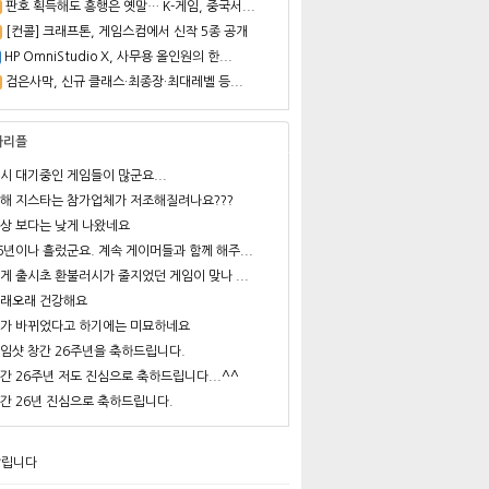
판호 획득해도 흥행은 옛말… K-게임, 중국서...
[컨콜] 크래프톤, 게임스컴에서 신작 5종 공개
HP OmniStudio X, 사무용 올인원의 한...
검은사막, 신규 클래스·최종장·최대레벨 등...
사리플
시 대기중인 게임들이 많군요...
해 지스타는 참가업체가 저조해질려나요???
상 보다는 낮게 나왔네요
6년이나 흘렀군요. 계속 게이머들과 함께 해주...
게 출시초 환불러시가 줄지었던 게임이 맞나 ...
래오래 건강해요
가 바뀌었다고 하기에는 미묘하네요
임샷 창간 26주년을 축하드립니다.
간 26주년 저도 진심으로 축하드립니다...^^
간 26년 진심으로 축하드립니다.
알립니다