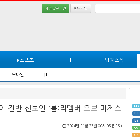
게임샷로그인
회원가입
e스포츠
IT
업계소식
모바일
IT
이 전반 선보인 '롬:리멤버 오브 마제스
MO
ES
ES
2024년 01월 27일 00시 05분 06초
CO
ON