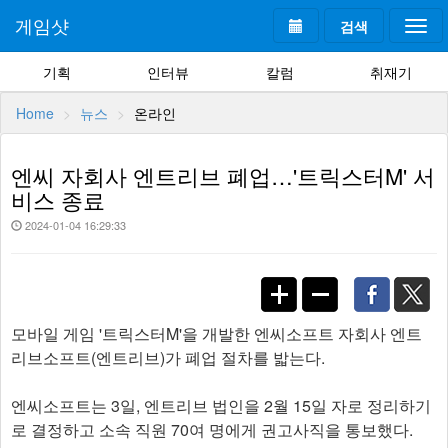
게임샷
검색
Togg
navi
기획
인터뷰
칼럼
취재기
Home
뉴스
온라인
엔씨 자회사 엔트리브 폐업…'트릭스터M' 서
비스 종료
2024-01-04 16:29:33
모바일 게임 '트릭스터M'을 개발한 엔씨소프트 자회사 엔트
리브소프트(엔트리브)가 폐업 절차를 밟는다.
엔씨소프트는 3일, 엔트리브 법인을 2월 15일 자로 정리하기
로 결정하고 소속 직원 70여 명에게 권고사직을 통보했다.