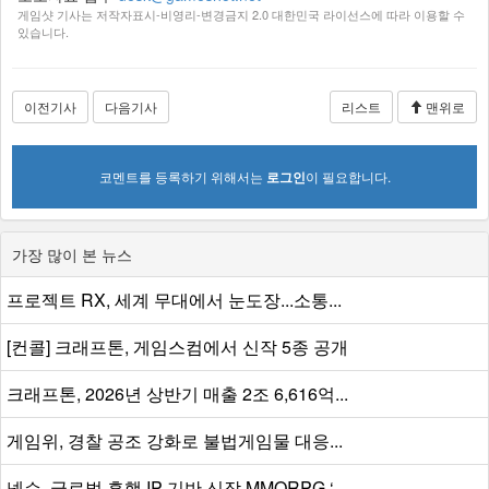
게임샷 기사는 저작자표시-비영리-변경금지 2.0 대한민국 라이선스에 따라 이용할 수
있습니다.
이전기사
다음기사
리스트
맨위로
코멘트를 등록하기 위해서는
로그인
이 필요합니다.
가장 많이 본 뉴스
프로젝트 RX, 세계 무대에서 눈도장...소통...
[컨콜] 크래프톤, 게임스컴에서 신작 5종 공개
크래프톤, 2026년 상반기 매출 2조 6,616억...
게임위, 경찰 공조 강화로 불법게임물 대응...
넥슨, 글로벌 흥행 IP 기반 신작 MMORPG ‘...