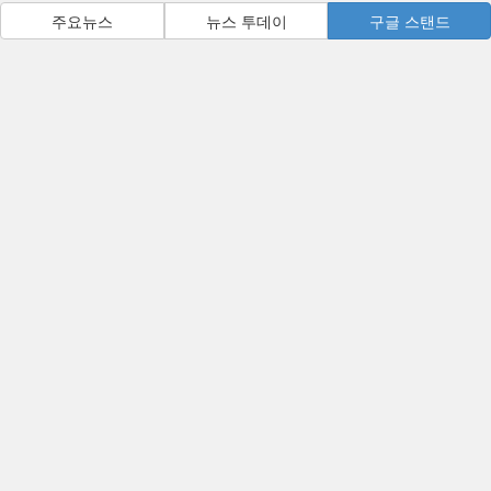
[컨콜] 크래프톤, 게임스컴에서 신작 5종 공개
크래프톤, 2026년 상반기 매출 2조 6,616억...
게임위, 경찰 공조 강화로 불법게임물 대응...
넥슨, 글로벌 흥행 IP 기반 신작 MMORPG ‘...
주요뉴스
뉴스 투데이
구글 스탠드