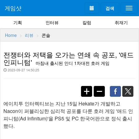
게임샷
검색
Togg
navi
기획
인터뷰
칼럼
취재기
Home
리뷰
콘솔
전쟁터와 저택을 오가는 연쇄 속 공포, '애드
인피니텀'
마침내 출시된 인디 1차대전 호러 게임
2023-09-27 14:50:25
에이치투 인터렉티브는 지난 15일 Hekate가 개발하고
Nacon이 퍼블리싱한 심리적 공포를 다룬 호러 게임 '애드 인
피니텀(Ad Infinitum)'을 PS5 및 PC 한국어판으로 정식 출시
했다.