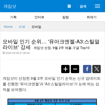
게임샷
검색
Togg
navi
기획
인터뷰
칼럼
취재기
Home
리뷰
모바일
모바일 인기 순위… '뮤아크엔젤-A3:스틸얼
라이브' 강세
게임샷 선정, 9월 2주 애플-구글 Top10
2020-09-08 21:28:39
게임샷이 선정한 9월 2주 모바일 인기 순위는 신규 업데이트
를 진행한 '뮤아크엔젤'과 'A3:스틸얼라이브'가 눈에 띄는 성
적을 보여줬다.