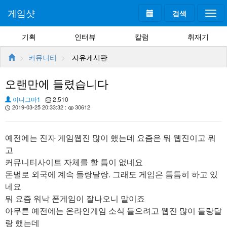
게임샷
검색
Togg
navi
기획
인터뷰
칼럼
취재기
커뮤니티
자유게시판
오랜만에 들렸습니다
이니그마1
2,510
2019-03-25 20:33:32 :
30612
예전에는 진자 게임웹진 많이 했는데 요즘은 뭐 웹진이고 뭐
고
커뮤니티사이트 자체를 할 틈이 없네요
돈벌로 외국에 계속 들랑달랑. 그래도 게임은 틈틈히 하고 있
네요
뭐 요즘 워낙 폰게임이 잘나오니 말이죠
아무튼 예전에는 온라인게임 소식 들으려고 웹진 많이 들랑달
랑 했는데