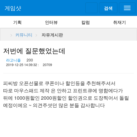
게임샷
검색
Togg
navi
기획
인터뷰
칼럼
취재기
커뮤니티
자유게시판
저번에 질문했었는데
라고니즐
200
2019-12-25 14:39:32 :
20709
피씨방 오픈선물로 쿠폰이나 할인등을 추천해주셔서
따로 마우스패드 제작 은 안하고 프린트큐에 명함에다가
뒤에 1000원할인 2000원할인 할인권으로 도장찍어서 돌릴
예정이에요 ~ 의견주셧던 많은 분들 감사합니다