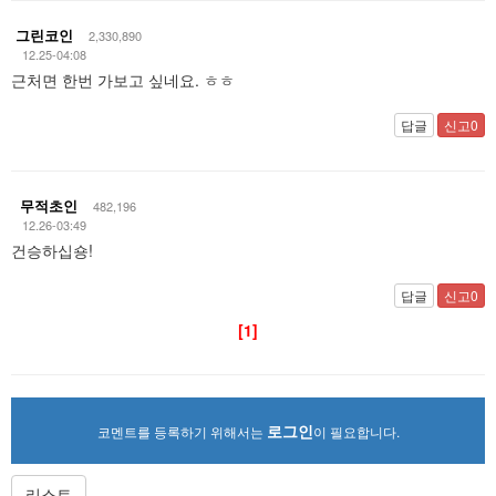
그린코인
2,330,890
12.25-04:08
근처면 한번 가보고 싶네요. ㅎㅎ
답글
신고0
무적초인
482,196
12.26-03:49
건승하십숑!
답글
신고0
[1]
로그인
코멘트를 등록하기 위해서는
이 필요합니다.
리스트