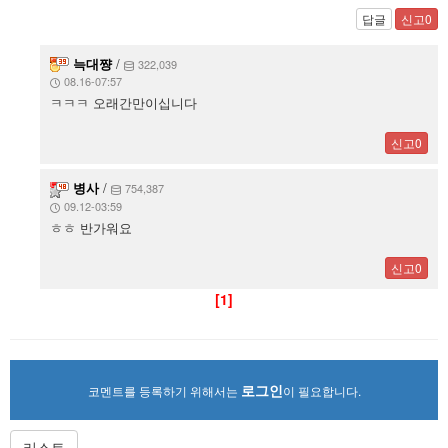
답글
신고0
늑대쨩
/
322,039
08.16-07:57
ㅋㅋㅋ 오래간만이십니다
신고0
병사
/
754,387
09.12-03:59
ㅎㅎ 반가워요
신고0
[1]
로그인
코멘트를 등록하기 위해서는
이 필요합니다.
리스트