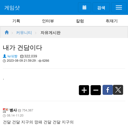
게임샷
검색
Togg
navi
기획
인터뷰
칼럼
취재기
커뮤니티
자유게시판
내가 건담이다
늑대쨩
322,039
2023-08-09 21:59:29 :
6266
.
병사
754,387
08.14-11:20
건달 건달 지구의 깡패 건달 건달 지구의