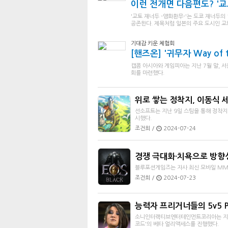
이런 전개면 다음편도? '교
'교토 재너두 -앵화환무-'는 도쿄 재너두
공존한다. 제목처럼 일본의 주요 도시인 교토
기대감 키운 체험회
[핸즈온] '귀무자 Way of t
캡콤 아시아와 게임피아는 지난 7월 말, 서울 
회를 마련했다.
위로 쌓는 정착지, 이동식 
선소프트는 지난 9일 스팀을 통해 정착지 시
시했다.
조건희 /
2024-07-24
경쟁 극대화·치욕으로 방향성
블루포션게임즈는 자사 최신 모바일 MMOR
조건희 /
2024-07-23
능력자 프리거너들의 5v5 Pv
소니인터랙티브엔터테인먼트코리아는 지난 1
코드'의 베타 얼리액세스를 진행했다.