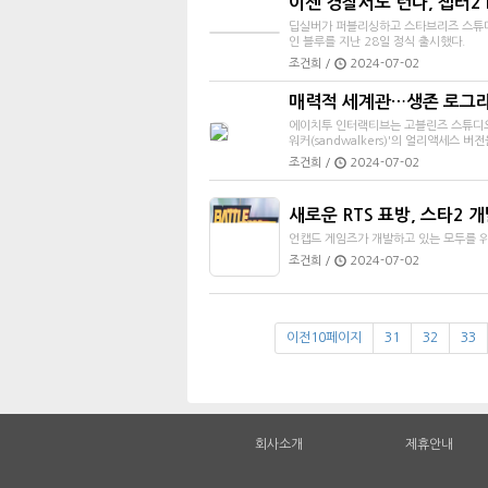
이젠 경찰서도 턴다, 챕터2 
딥실버가 퍼블리싱하고 스타브리즈 스튜디오
인 블루를 지난 28일 정식 출시했다.
조건희 /
2024-07-02
매력적 세계관…생존 로그라
에이치투 인터랙티브는 고블린즈 스튜디오
워커(sandwalkers)'의 얼리액세스 버
조건희 /
2024-07-02
새로운 RTS 표방, 스타2 
언캡드 게임즈가 개발하고 있는 모두를 위한
조건희 /
2024-07-02
이전10페이지
31
32
33
회사소개
제휴안내