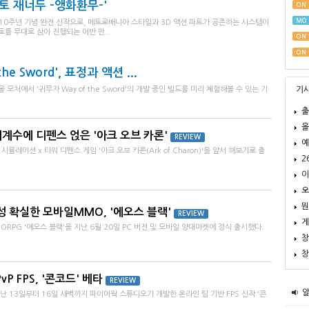
토 재너두 -앵화환무-'
ON
MO
의 10주년 기념 완전 신작으로, 메트로배니아 스타일과 3D 액션 파트가 공존하는 시스템이
를 무대로 삼아 진행되는 어반 판...
ON
ON
he Sword', 표정과 액션 ...
모처에서 '귀무자 Way of the Sword'의 개발 중인 빌드를 미리 체험해볼 수 있는 기
기
출
올
세계수에 디펜스 얹은 '아크 오브 카론'
REVIEW
예
뮬레이션 x 타워 디펜스 게임 '아크 오브 카론(Ark of Charon)'을 앞서 해보기로 출
2
이
오
뭔
 확실한 모바일MMO, '에오스 블랙'
REVIEW
게
PG '에오스 블랙'을 지난 6월 20일 PC 버전 및 모바일 양대마켓에 정식 출시했다.
창
창
P FPS, '콘코드' 베타
REVIEW
3일부터 16일 새벽까지 파이어웍 스튜디오가 개발한 온라인 팀 기반 FPS 신작 '콘