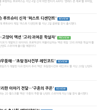
표방하는 호요버스는 지난 4일 신작 어반 판타지 ARPG '젠레스 존 제로'를 모바일,
.
슨 루트슈터 신작 '퍼스트 디센던트'
REVIEW
 루트슈터 게임 '퍼스트 디센던트'를 지난 2일 글로벌 정식 출시했다.
고양이 액션 '고리:귀여운 학살자'
PREVIEW
디오가 개발하고 와이어드 프로덕션이 퍼블리싱하는 액션 게임 '고리:귀여운 학살자'를
S, 닌텐도 스위치에 출시할 예정이다.
 갸우뚱해…'초탐정사건부 레인코드'
REVIEW
임즈가 개발한 다크 판타지 추리 액션 '초탐정사건부 레인코드'를 지난 20일 닌텐도
영리한 이야기 전달…'구혼의 쿠온'
REVIEW
 2D 횡스크롤 액션 '구혼의 쿠혼'을 닌텐도 스위치에 지난 5월 정식 출시했다.