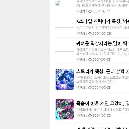
글로벌 인터랙티브 엔터테인먼트 브랜드를 
PC, PS5 플랫폼에 전 세계 동시 출시했다
조건희 /
2024-07-11
K스타일 캐릭터가 특징, 넥
넥슨은 자회사 넥슨게임자가 개발한 차세대
조건희 /
2024-07-09
귀여운 학살자라는 말이 딱…
에이치투 인터렉티브는 앵그리 데몬 스튜
오는 8월 29일과 30일에 걸쳐 PC, P
조건희 /
2024-07-03
스토리가 핵심, 근데 살짝
대원미디어는 스파이크 춘소프트와 투쿄게
스위치를 통해 정식 출시했다.
조건희 /
2024-07-03
목숨이 아홉 개인 고양이, 
인티크리에이츠는 자사가 개발하고 유통하는
조건희 /
2024-07-03