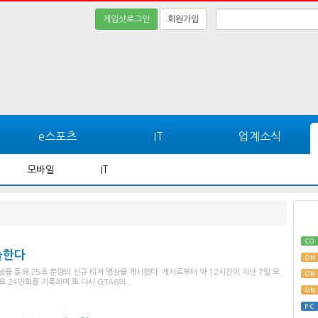
게임샷로그인
회원가입
e스포츠
IT
업계소식
모바일
IT
CO
출한다
ON
널을 통해 25초 분량의 신규 티저 영상을 게시했다. 게시로부터 약 12시간이 지난 7일 오
ON
 24만회를 기록하며 또 다시 GTA6의...
ON
PC