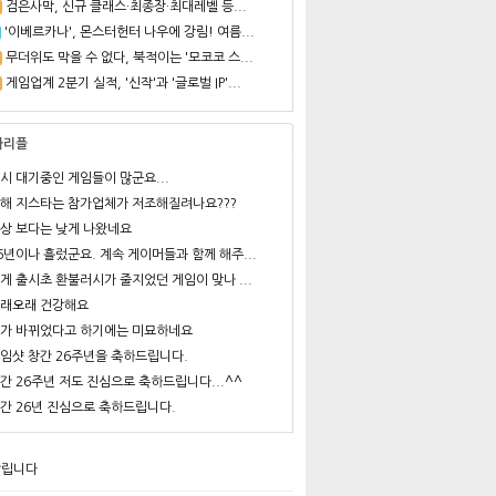
검은사막, 신규 클래스·최종장·최대레벨 등...
'이베르카나', 몬스터헌터 나우에 강림! 여름...
무더위도 막을 수 없다, 북적이는 '모코코 스...
게임업계 2분기 실적, '신작'과 '글로벌 IP'...
사리플
시 대기중인 게임들이 많군요...
해 지스타는 참가업체가 저조해질려나요???
상 보다는 낮게 나왔네요
6년이나 흘렀군요. 계속 게이머들과 함께 해주...
게 출시초 환불러시가 줄지었던 게임이 맞나 ...
래오래 건강해요
가 바뀌었다고 하기에는 미묘하네요
임샷 창간 26주년을 축하드립니다.
간 26주년 저도 진심으로 축하드립니다...^^
간 26년 진심으로 축하드립니다.
알립니다