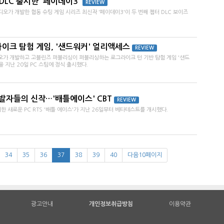
DLC 출시한 '페이데이3'
REVIEW
가 개발한 협동 슈팅 게임 시리즈 최신작 '페이데이3'이 두 번째 챕터 DLC 보이즈
이크 탐험 게임, '샌드워커' 얼리액세스
REVIEW
가 개발하고 고블린즈 퍼블리싱이 퍼블리싱하는 로그라이크 턴 기반 탐험 게임 '샌드
전을 지난 20일 PC 스팀에 정식 출시했다.
개발자들의 신작…'배틀에이스' CBT
REVIEW
 새로운 PC RTS '배틀 에이스'가 지난 26일부터 베타테스트를 개시했다.
34
35
36
37
38
39
40
다음10페이지
광고안내
개인정보취급방침
이용약관