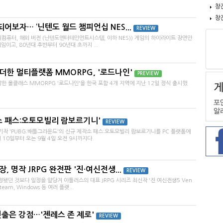
창
창
어보자… ‘닌텐도 월드 챔피언십 NES...
REVIEW
컴퓨터, 해외 버전 (닌텐도엔터테인먼트시스템, 이하 NES)) 게임의 하이라이트 장면만
이고, 80년대 후반부터 90년대 초까지 ...
더한 멀티플랫폼 MMORPG, '로드나인'
PREVIEW
올클래스 MMORPG '로드나인'을 한국 포함 4개 지역에 지난 12일 정식 출시했
소 패스:오토모빌리 람보르기니'
REVIEW
기작 'PUBG:배틀그라운드'의 신규 제작소 패스:오토모빌리 람보르기니를 PC 플랫폼에
 10일부터 오는 9월 4일 오전 9시까지다.
, 명작 JRPG 완전판 '진·여신전생...
REVIEW
됐던 것보다 일정을 앞당겨 아틀러스의 대표 JRPG 시리즈 최신작 '진·여신전생5 Ven
team, Windows 등 여러 플랫...
연출은 강점…'젠레스 존 제로'
REVIEW