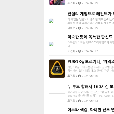
조건희 /
2024-07-19
전설의 게임으로 레전드가 되
이 게임은 닌텐도가 출시한 패미컴(패밀리
최대한 빨리 클리어하며 기록을 세우는 게임
이동수 /
2024-07-19
익숙한 맛에 독특한 향신료 
스마일게이트는 엔엑스쓰리게임즈가 개발한 
다.
조건희 /
2024-07-17
PUBGX람보르기니, '제작
지난 10일 크래프톤은 자사의 글로벌 인
정식 출시했다. 해당 패스 판매기간은 7월
조건희 /
2024-07-16
두 루트 합해서 160시간 보장
세가퍼블리싱코리아는 지난 6월 당초 예정
geance'를 닌텐도 스위치, PS, Xbox, S
조건희 /
2024-07-13
아트와 색감, 화려한 전투 