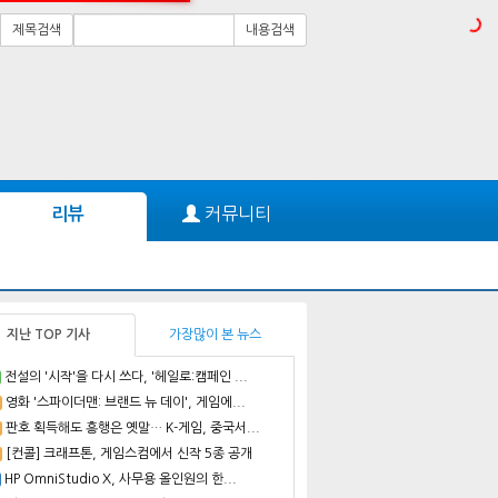
제목검색
내용검색
커뮤니티
리뷰
지난 TOP 기사
가장많이 본 뉴스
전설의 '시작'을 다시 쓰다, '헤일로:캠페인 ...
영화 '스파이더맨: 브랜드 뉴 데이', 게임에...
판호 획득해도 흥행은 옛말… K-게임, 중국서...
[컨콜] 크래프톤, 게임스컴에서 신작 5종 공개
HP OmniStudio X, 사무용 올인원의 한...