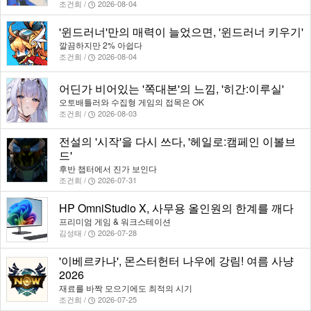
조건희 /
2026-08-04
'윈드러너'만의 매력이 늘었으면, '윈드러너 키우기'
깔끔하지만 2% 아쉽다
조건희 /
2026-08-04
어딘가 비어있는 '쪽대본'의 느낌, '히간:이루실'
오토배틀러와 수집형 게임의 접목은 OK
조건희 /
2026-08-03
전설의 '시작'을 다시 쓰다, '헤일로:캠페인 이볼브
드'
후반 챕터에서 진가 보인다
조건희 /
2026-07-31
HP OmniStudio X, 사무용 올인원의 한계를 깨다
프리미엄 게임 & 워크스테이션
김성태 /
2026-07-28
'이베르카나', 몬스터헌터 나우에 강림! 여름 사냥
2026
재료를 바짝 모으기에도 최적의 시기
조건희 /
2026-07-25