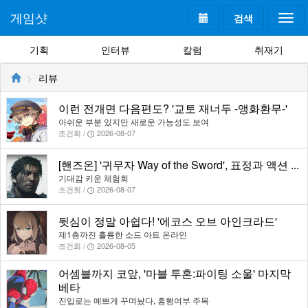
게임샷
검색
Togg
navi
기획
인터뷰
칼럼
취재기
리뷰
이런 전개면 다음편도? '교토 재너두 -앵화환무-'
아쉬운 부분 있지만 새로운 가능성도 보여
조건희 /
2026-08-07
[핸즈온] '귀무자 Way of the Sword', 표정과 액션 ...
기대감 키운 체험회
조건희 /
2026-08-07
뒷심이 정말 아쉽다! '에코스 오브 아인크라드'
제1층까진 훌륭한 소드 아트 온라인
조건희 /
2026-08-05
어셈블까지 코앞, '마블 투혼:파이팅 소울' 마지막
베타
진입로는 예쁘게 꾸며놨다, 흥행여부 주목