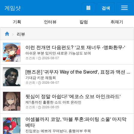
게임샷
검색
Togg
navi
기획
인터뷰
칼럼
취재기
리뷰
이런 전개면 다음편도? '교토 재너두 -앵화환무-'
아쉬운 부분 있지만 새로운 가능성도 보여
조건희 /
2026-08-07
[핸즈온] '귀무자 Way of the Sword', 표정과 액션 ...
기대감 키운 체험회
조건희 /
2026-08-07
뒷심이 정말 아쉽다! '에코스 오브 아인크라드'
제1층까진 훌륭한 소드 아트 온라인
조건희 /
2026-08-05
어셈블까지 코앞, '마블 투혼:파이팅 소울' 마지막
베타
진입로는 예쁘게 꾸며놨다, 흥행여부 주목