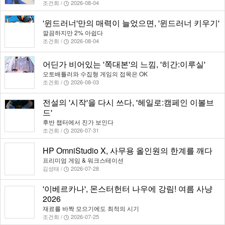
조건희 /
2026-08-04
'윈드러너'만의 매력이 늘었으면, '윈드러너 키우기'
깔끔하지만 2% 아쉽다
조건희 /
2026-08-04
어딘가 비어있는 '쪽대본'의 느낌, '히간:이루실'
오토배틀러와 수집형 게임의 접목은 OK
조건희 /
2026-08-03
전설의 '시작'을 다시 쓰다, '헤일로:캠페인 이볼브
드'
후반 챕터에서 진가 보인다
조건희 /
2026-07-31
HP OmniStudio X, 사무용 올인원의 한계를 깨다
프리미엄 게임 & 워크스테이션
김성태 /
2026-07-28
'이베르카나', 몬스터헌터 나우에 강림! 여름 사냥
2026
재료를 바짝 모으기에도 최적의 시기
조건희 /
2026-07-25