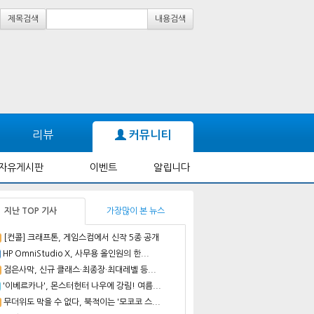
제목검색
내용검색
리뷰
커뮤니티
자유게시판
이벤트
알립니다
지난 TOP 기사
가장많이 본 뉴스
[컨콜] 크래프톤, 게임스컴에서 신작 5종 공개
HP OmniStudio X, 사무용 올인원의 한...
검은사막, 신규 클래스·최종장·최대레벨 등...
'이베르카나', 몬스터헌터 나우에 강림! 여름...
무더위도 막을 수 없다, 북적이는 '모코코 스...