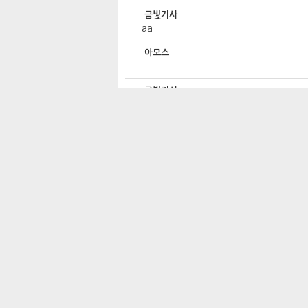
금빛기사
aa
아모스
...
금빛기사
aa
아모스
.....
금빛기사
aa
아모스
...
금빛기사
aa
지리산작두
입찰 포인트가 쑥쑥....