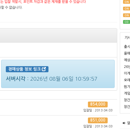
는 입찰 적발시, 포인트 차감과 같은 제재를 받을 수 있습니다
ON
할 수 없습니다.
ON
ON
CO
기
출시
올해
예상
26
경매상품 정보 링크
이게
서버시각
:
2026년 08월 06일 10:59:57
오래
뭔가
게임
창간
854,000
창간
입찰일 : 2013.04.03
851,000
입찰일 : 2013.04.03