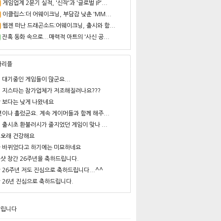
게임업계 2분기 실적, '신작'과 '글로벌 IP'...
이클립스:더 어웨이크닝, 부담감 낮춘 'MM...
웹젠 떠난 드래곤소드:어웨이크닝, 출시와 함...
잔혹 동화 속으로...매력적 아트의 '사신 공...
사리플
 대기중인 게임들이 많군요...
 지스타는 참가업체가 저조해질려나요???
 보다는 낮게 나왔네요
년이나 흘렀군요. 계속 게이머들과 함께 해주...
 출시초 환불러시가 줄지었던 게임이 맞나 ...
오래 건강해요
 바뀌었다고 하기에는 미묘하네요
샷 창간 26주년을 축하드립니다.
 26주년 저도 진심으로 축하드립니다...^^
 26년 진심으로 축하드립니다.
알립니다