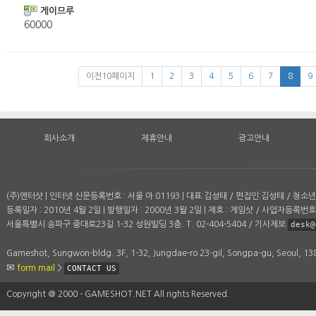
게이므루
60000
이전10페이지
1
2
3
4
5
6
7
8
9
회사소개
제휴안내
광고안내
(주)엔터샷 | 인터넷 신문등록번호 : 서울 아 01193 | 대표:김성태 / 편집인:김성태 / 청
등록일자 : 2010년 4월 2일 | 발행일자 : 2000년 3월 2일 | 제호 : 게임샷 / 사업자등록번호 :
서울특별시 송파구 중대로23길 1-32 성원빌딩 3층. T. 02-404-5404 / 기사제보
desk@
Gameshot, Sungwon-bldg. 3F, 1-32, Jungdae-ro 23-gil, Songpa-gu, Seoul, 1
form mail
>
CONTACT US
Copyright ＠ 2000 - GAMESHOT.NET All rights Reserved.