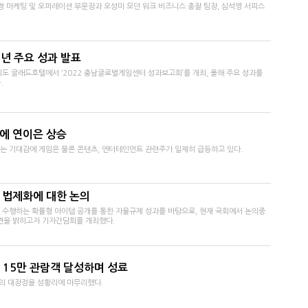
 마케팅 및 오퍼레이션 부문장과 오성미 모던 워크 비즈니스 총괄 팀장, 심석영 서피스
.
년 주요 성과 발표
 글래드호텔에서 ‘2022 충남글로벌게임센터 성과보고회’를 개최, 올해 주요 성과를
.
에 연이은 상승
라는 기대감에 게임은 물론 콘텐츠, 엔터테인먼트 관련주가 일제히 급등하고 있다.
개 법제화에 대한 논의
 수행하는 확률형 아이템 공개를 통한 자율규제 성과를 바탕으로, 현재 국회에서 논의중
의견을 밝히고자 기자간담회를 개최했다.
 115만 관람객 달성하며 성료
간의 대장정을 성황리에 마무리했다.