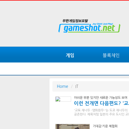
블록체인
게임
Home
IT
아쉬운 부분 있지만 새로운 가능성도 보여
이런 전개면 다음편도? '교
'교토 재너두 -앵화환무-'는 도쿄 재너두
공존한다. 제목처럼 일본의 주요 도시인 교토
기대감 키운 체험회