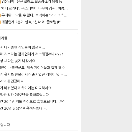
검은사막, 신규 클래스·최종장·최대레벨 등...
'이베르카나', 몬스터헌터 나우에 강림! 여름...
무더위도 막을 수 없다, 북적이는 '모코코 스...
게임업계 2분기 실적, '신작'과 '글로벌 IP'...
사리플
시 대기중인 게임들이 많군요...
해 지스타는 참가업체가 저조해질려나요???
상 보다는 낮게 나왔네요
6년이나 흘렀군요. 계속 게이머들과 함께 해주...
게 출시초 환불러시가 줄지었던 게임이 맞나 ...
래오래 건강해요
가 바뀌었다고 하기에는 미묘하네요
임샷 창간 26주년을 축하드립니다.
간 26주년 저도 진심으로 축하드립니다...^^
간 26년 진심으로 축하드립니다.
알립니다