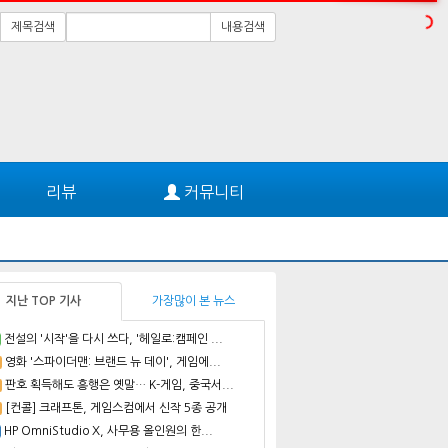
제목검색
내용검색
리뷰
커뮤니티
지난 TOP 기사
가장많이 본 뉴스
전설의 '시작'을 다시 쓰다, '헤일로:캠페인 ...
영화 '스파이더맨: 브랜드 뉴 데이', 게임에...
판호 획득해도 흥행은 옛말… K-게임, 중국서...
[컨콜] 크래프톤, 게임스컴에서 신작 5종 공개
HP OmniStudio X, 사무용 올인원의 한...