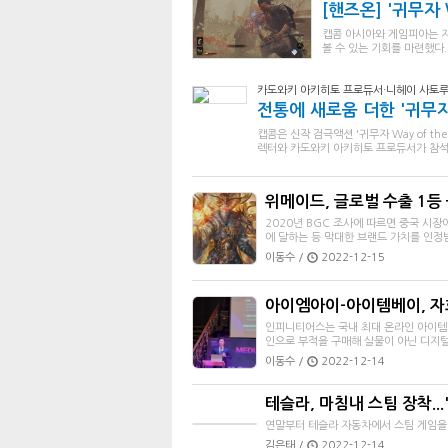
[핸즈온] '귀무자 W
캡콤 아시아와 게임피아는 지난 
볼 수 있는 기회를 마련했다.
카도와키 아키히토 프로듀서·니헤이 사토루
전통에 새로움 더한 '귀무자
캡콤은 신작 검극액션 '귀무자 Way of t
렉터와 카도와키 아키히토 프로듀서가 참석
위메이드, 글로벌 수출 1등 
2020년 BGC 조사에 따르면 중국 시장
에 달하는 등 막대한 브랜드 가치를 인정받
이동수 /
2022-12-15
아이엠아이-아이템베이, 자회사
인피니티어스는 국내 최대 온라인 아이템
인으로 부적을 구매해 실물이 아닌 디지털
이동수 /
2022-12-14
테슬라, 마침내 스팀 장착..
연말부터 테슬라 자동차에서 스팀 게임을 
김은태 /
2022-12-14