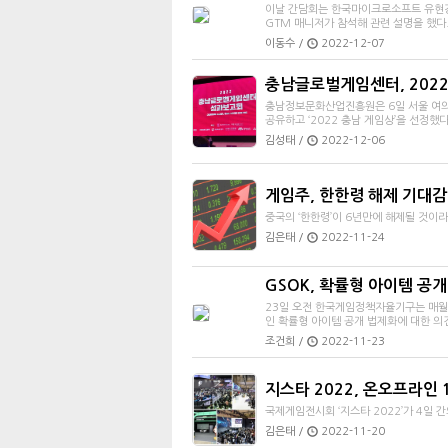
이날 간담회는 한국마이크로소프트 유현경
GTM 매니저가 참석해 관련 설명을 했다
이동수 /
2022-12-07
충남글로벌게임센터, 2022
충남정보문화산업진흥원은 6일 서울 여의도
공유하고 ‘2022 충남 게임상’을 선정했다
김성태 /
2022-12-06
게임주, 한한령 해제 기대감
중국의 ‘한한령’이 6년만에 해제될 것이
김은태 /
2022-11-24
GSOK, 확률형 아이템 공
23일 오전 한국게임정책자율기구는 매월
인 확률형 아이템 공개 법제화에 대한 
조건희 /
2022-11-23
지스타 2022, 온오프라인
국제게임전시회 ‘지스타 2022’가 4일 
김은태 /
2022-11-20