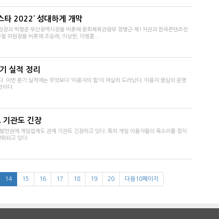
스타 2022’ 성대하게 개막
원장과 박형준 부산광역시장을 비롯해 문화체육관광부 정병근 제1차관과 한국콘텐츠진
 위원장을 비롯해 조승래, 이상헌, 이병훈...
분기 실적 정리
. 이번 분기 실적에는 무엇보다 '이용자의 힘'이 여실히 드러났다. 이용자 중심의 운영
것이다.
도 기관도 긴장
발언권에 게임업계도 관계 기관도 긴장하고 있다. 특히 게임 이용자들의 목소리를 정치
화되고 있다.
14
15
16
17
18
19
20
다음10페이지