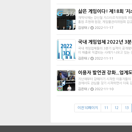
삶은 게임이다! 제18회 ‘지
개막식에는 강신철 지스타조직위원회 위
흥원 조현래 원장, 게임물관리위원회 김규철
김성태 /
2022-11-17
국내 게임업체 2022년 3
국내 게임업체들의 3분기 실적이 공개됐다
이 매출로 직결되는 사례가 나오고 있는 
김은태 /
2022-11-11
이용자 발언권 강화...업계
지난해부터 강해지기 시작한 이용자들의 
권에서도 관심을 갖기 시작하면서 더욱 강
김은태 /
2022-11-10
이전10페이지
11
12
13