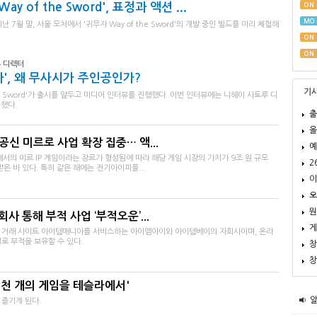
ay of the Sword', 표정과 액션 ...
ON
MO
7월 말, 서울 모처에서 '귀무자 Way of the Sword'의 개발 중인 빌드를 미리 체험해
ON
ON
 디렉터
', 왜 무사시가 주인공인가?
기
he Sword'가 출시를 앞두고 미디어 인터뷰를 진행했다. 이번 인터뷰에는 니헤이 사토루 디
했다.
출
올
공신 미르로 사업 확장 집중… 액...
예
에서의 미르 IP 게임이라는 장르가 형성됨에 따라 해당 게임 시장의 가치가 9조 원 규모
2
은 바 있다. 특히 같은 해에는 전기아이피를...
이
오
뭔
 통해 부적 사업 ‘부적오운’...
게
 거래 사이트 아이템매니아를 서비스하는 아이엠아이와 아이템베이의 자회사이며, 온라
로 부적을 보유할 수 있다.
창
창
.'천 개의 게임을 테슬라에서'
즐기게 된다.