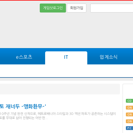
게임샷로그인
회원가입
e스포츠
업계소식
IT
CO
토 재너두 -앵화환무-'
ON
의 10주년 기념 완전 신작으로, 메트로배니아 스타일과 3D 액션 파트가 공존하는 시스템이
ON
를 무대로 삼아 진행되는 어반 판...
ON
PC