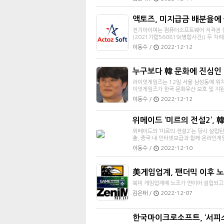
액토즈, 미지급금 배분율에 불
전기아이피는 컴퓨터소프트웨어 저작권 침해
(2021가합560819(병합사건)) 두 차
이동수 /
2022-12-12
누구보다 韓 문화에 진심인 
라이엇게임즈는 12일 서울 삼성동에 위치
이엇게임즈가 한국 문화유산 보호 및 지원을
이동수 /
2022-12-12
위메이드 ‘미르의 전설2’, 韓
위메이드의 ‘미르의 전설2’는 당시 설립된
출, 중국 내 인터넷보급과 함께 온라인게임
이동수 /
2022-12-10
美게임업계, 팬더믹 이후 노
북미 게임업계에 노조가 연이어 설립되고 
김은태 /
2022-12-07
한국마이크로소프트, ‘서피스 