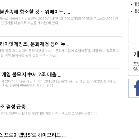
창
창
만족해 항소할 것… 위메이드, ...
로 서울중앙지방법원에 2020년(사건번호 2020가합507958(본소))과 2021년
례 진전기를 대상으로 소송을 제기한 바 있다.
라이엇게임즈, 문화재청 등에 누...
한 한국 오피스에서 문화재청과 ‘2022 문화재지킴이 후원약정’을 체결했다. 참고로 라
 위해 문화재청 등에 전한 누적 기부금...
 게임 불모지 中서 2조 매출 ...
 지 얼마 되지 않은 게임 서비스 업체 샨다를 통해, 온라인 게임 불모지였던 중국에 진
 사업 성장이 맞물리면서 게임은 전례...
조 결성 급증
있다. 이번에는 MS의 게임개발 자회사 제니맥스의 QA팀이 주축이다.
프로9-랩탑5’로 하이브리드 ...